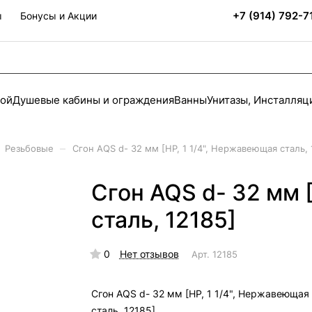
+7 (914) 792-7
ы
Бонусы и Акции
ной
Душевые кабины и ограждения
Ванны
Унитазы, Инсталляц
–
Резьбовые
Сгон AQS d- 32 мм [НР, 1 1/4", Нержавеющая сталь, 
Сгон AQS d- 32 мм 
сталь, 12185]
0
Нет отзывов
Арт.
12185
Сгон AQS d- 32 мм [НР, 1 1/4", Нержавеющая
сталь, 12185]