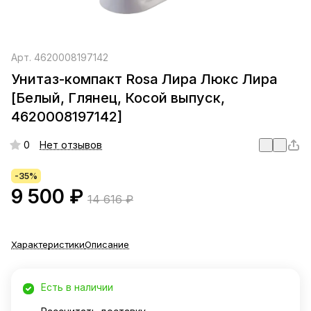
Арт.
4620008197142
Унитаз-компакт Rosa Лира Люкс Лира
[Белый, Глянец, Косой выпуск,
4620008197142]
0
Нет отзывов
-35%
9 500 ₽
14 616 ₽
Характеристики
Описание
Есть в наличии