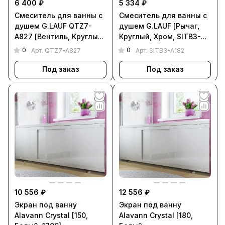
6 400 ₽
5 334 ₽
Смеситель для ванны с
Смеситель для ванны с
душем G.LAUF QTZ7-
душем G.LAUF [Рычаг,
A827 [Вентиль, Круглый,
Круглый, Хром, SITB3-
Хром, QTZ7-A827]
A182]
0
0
Арт.
QTZ7-A827
Арт.
SITB3-A182
Под заказ
Под заказ
10 556 ₽
12 556 ₽
Экран под ванну
Экран под ванну
Alavann Crystal [150,
Alavann Crystal [180,