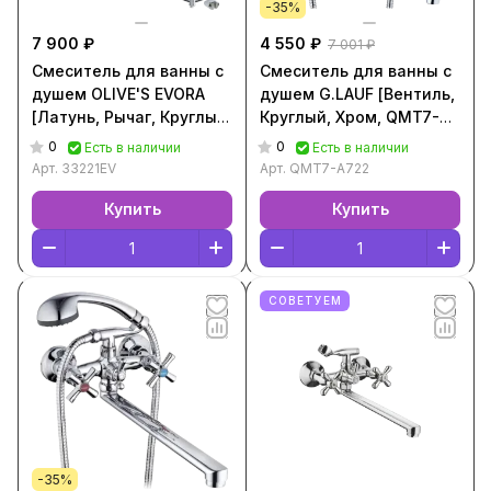
-35%
7 900 ₽
4 550 ₽
7 001 ₽
Смеситель для ванны с
Смеситель для ванны с
душем OLIVE'S EVORA
душем G.LAUF [Вентиль,
[Латунь, Рычаг, Круглый,
Круглый, Хром, QMT7-
Хром, 33221EV]
A722]
0
0
Есть в наличии
Есть в наличии
Арт.
33221EV
Арт.
QMT7-A722
Купить
Купить
СОВЕТУЕМ
-35%