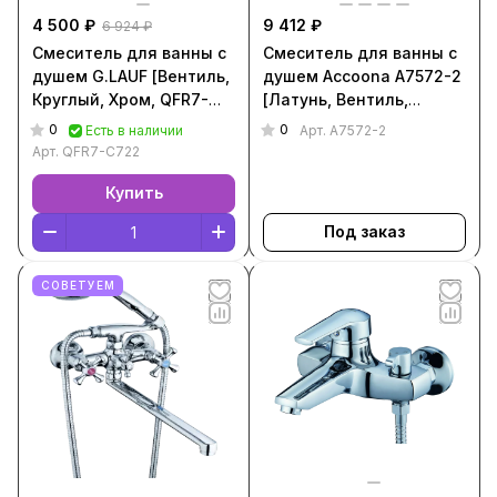
4 500 ₽
9 412 ₽
6 924 ₽
Смеситель для ванны с
Смеситель для ванны с
душем G.LAUF [Вентиль,
душем Accoona A7572-2
Круглый, Хром, QFR7-
[Латунь, Вентиль,
C722]
Круглый, Хром, А7572-2]
0
0
Есть в наличии
Арт.
А7572-2
Арт.
QFR7-C722
Купить
Под заказ
СОВЕТУЕМ