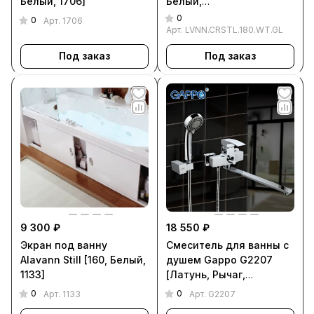
Белый, 1706]
Белый,
LVNN.CRSTL.180.WT.GL]
0
0
Арт.
1706
Арт.
LVNN.CRSTL.180.WT.GL
Под заказ
Под заказ
9 300 ₽
18 550 ₽
Экран под ванну
Смеситель для ванны с
Alavann Still [160, Белый,
душем Gappo G2207
1133]
[Латунь, Рычаг,
Квадратный, Хром,
0
0
Арт.
1133
Арт.
G2207
G2207]