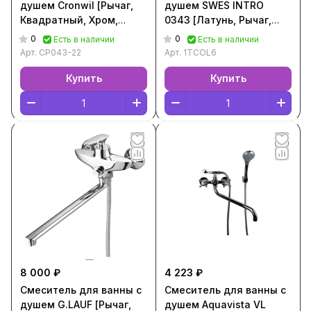
душем Cronwil [Рычаг,
душем SWES INTRO
Квадратный, Хром,
0343 [Латунь, Рычаг,
СР043-22]
Круглый, Хром, 1TCOL6]
0
0
Есть в наличии
Есть в наличии
Арт.
СР043-22
Арт.
1TCOL6
Купить
Купить
8 000 ₽
4 223 ₽
Смеситель для ванны с
Смеситель для ванны с
душем G.LAUF [Рычаг,
душем Aquavista VL