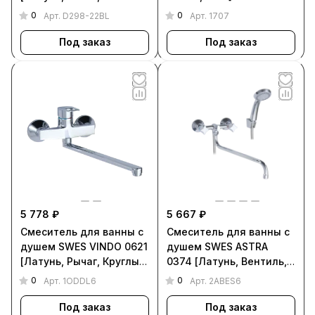
Квадратный, Чёрный,
0
0
Арт.
D298-22BL
Арт.
1707
D298-22BL]
Под заказ
Под заказ
5 778 ₽
5 667 ₽
Смеситель для ванны с
Смеситель для ванны с
душем SWES VINDO 0621
душем SWES ASTRA
[Латунь, Рычаг, Круглый,
0374 [Латунь, Вентиль,
Хром, 1ODDL6]
Круглый, Хром, 2ABES6]
0
0
Арт.
1ODDL6
Арт.
2ABES6
Под заказ
Под заказ