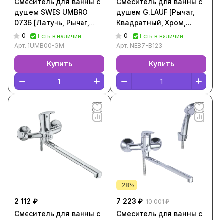
Смеситель для ванны с
Смеситель для ванны с
душем SWES UMBRO
душем G.LAUF [Рычаг,
0736 [Латунь, Рычаг,
Квадратный, Хром,
Круглый, Воронённый,
NEB7-B123]
0
0
Есть в наличии
Есть в наличии
1UMB00-GM]
Арт.
1UMB00-GM
Арт.
NEB7-B123
Купить
Купить
-28%
2 112 ₽
7 223 ₽
10 001 ₽
Смеситель для ванны с
Смеситель для ванны с