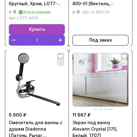
Круглый, Хром, LOT7-
800-01 [Вентиль,
A010]
Круглый, Хром, VL 800-
0
0
Есть в наличии
Арт.
VL 800-01
01]
Арт.
LOT7-A010
Купить
Под заказ
5 000 ₽
11 667 ₽
Смеситель для ванны с
Экран под ванну
душем Diadonna
Alavann Crystal [170,
[Латунь, Рычаг,
Белый, 1707]