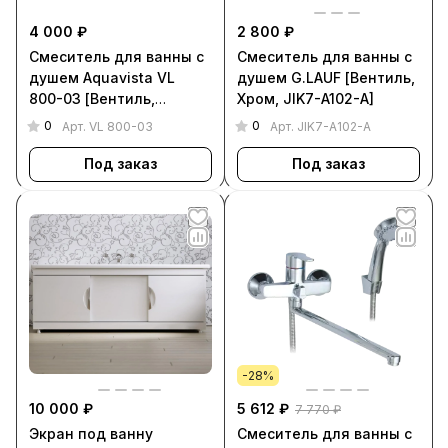
4 000 ₽
2 800 ₽
Смеситель для ванны с
Смеситель для ванны с
душем Aquavista VL
душем G.LAUF [Вентиль,
800-03 [Вентиль,
Хром, JIK7-A102-A]
Круглый, Хром, VL 800-
0
0
Арт.
VL 800-03
Арт.
JIK7-A102-A
03]
Под заказ
Под заказ
-28%
10 000 ₽
5 612 ₽
7 770 ₽
Экран под ванну
Смеситель для ванны с