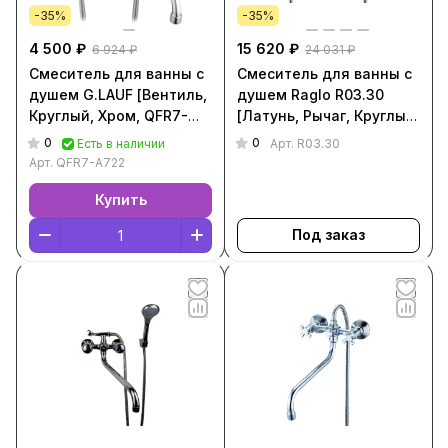
-35%
-35%
4 500 ₽
15 620 ₽
6 924 ₽
24 031 ₽
Смеситель для ванны с
Смеситель для ванны с
душем G.LAUF [Вентиль,
душем Raglo R03.30
Круглый, Хром, QFR7-
[Латунь, Рычаг, Круглый,
A722]
Хром, R03.30]
0
0
Есть в наличии
Арт.
R03.30
Арт.
QFR7-A722
Купить
Под заказ