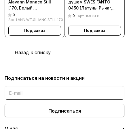
Alavann Monaco Still
душем SWES FANTO
[170, Белый,
0450 [Латунь, Рычаг,
LVNN.WT.GL.MNC.STLL.170]
Круглый, Хром, 1MCKL6]
0
0
Арт.
1MCKL6
Арт.
LVNN.WT.GL.MNC.STLL.170
Под заказ
Под заказ
Назад к списку
Подписаться
на новости и акции
Подписаться
О нас