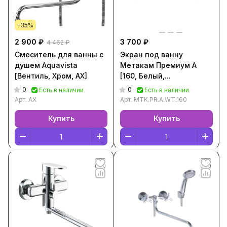
-35%
2 900 ₽
3 700 ₽
4 462 ₽
Смеситель для ванны с
Экран под ванну
душем Aquavista
Метакам Премиум А
[Вентиль, Хром, AX]
[160, Белый,
MTK.PR.A.WT.160]
0
0
Есть в наличии
Есть в наличии
Арт.
AX
Арт.
MTK.PR.A.WT.160
Купить
Купить