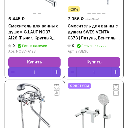
-28%
6 445 ₽
7 056 ₽
9 770 ₽
Смеситель для ванны с
Смеситель для ванны с
душем G.LAUF NOB7-
душем SWES VENTA
A128 [Рычаг, Круглый,
0373 [Латунь, Вентиль,
Хром, NOB7-A128]
Круглый, Хром, 2YBES6]
0
0
Есть в наличии
Есть в наличии
Арт.
NOB7-A128
Арт.
2YBES6
Купить
Купить
СОВЕТУЕМ