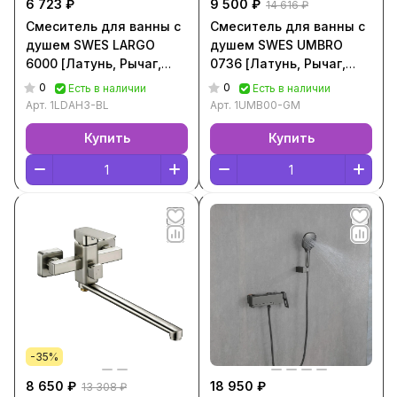
6 723 ₽
9 500 ₽
14 616 ₽
Смеситель для ванны с
Смеситель для ванны с
душем SWES LARGO
душем SWES UMBRO
6000 [Латунь, Рычаг,
0736 [Латунь, Рычаг,
Круглый, Чёрный,
Круглый, Воронённый,
0
0
Есть в наличии
Есть в наличии
1LDAH3-BL]
1UMB00-GM]
Арт.
1LDAH3-BL
Арт.
1UMB00-GM
Купить
Купить
-35%
8 650 ₽
18 950 ₽
13 308 ₽