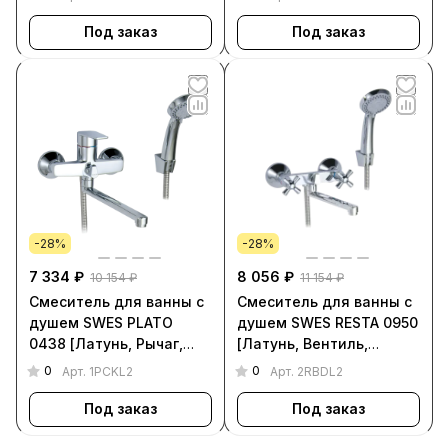
Под заказ
Под заказ
-28%
-28%
7 334 ₽
8 056 ₽
10 154 ₽
11 154 ₽
Смеситель для ванны с
Смеситель для ванны с
душем SWES PLATO
душем SWES RESTA 0950
0438 [Латунь, Рычаг,
[Латунь, Вентиль,
Круглый, Хром, 1PCKL2]
Круглый, Хром, 2RBDL2]
0
0
Арт.
1PCKL2
Арт.
2RBDL2
Под заказ
Под заказ