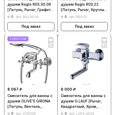
душем Raglo R03.30.09
душем Raglo R03.22
[Латунь, Рычаг, Графит,
[Латунь, Рычаг, Круглый,
R03.30.09]
Хром, R03.22]
0
0
Арт.
R03.30.09
Арт.
R03.22
Под заказ
Под заказ
СОВЕТУЕМ
8 067 ₽
6 000 ₽
Смеситель для ванны с
Смеситель для ванны с
душем OLIVE'S GIRONA
душем G.LAUF [Рычаг,
[Латунь, Вентиль,
Квадратный, Хром,
Круглый, Хром, 01201GR]
LOF3-A033]
0
0
Арт.
01201GR
Арт.
LOF3-A033