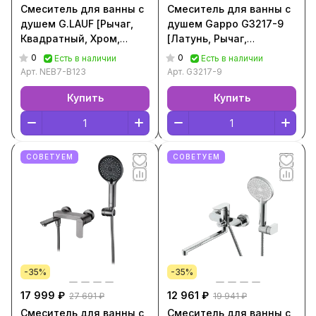
Смеситель для ванны с
Смеситель для ванны с
душем G.LAUF [Рычаг,
душем Gappo G3217-9
Квадратный, Хром,
[Латунь, Рычаг,
NEB7-B123]
Квадратный,
0
0
Есть в наличии
Есть в наличии
Оружейная сталь,
Арт.
NEB7-B123
Арт.
G3217-9
G3217-9]
Купить
Купить
СОВЕТУЕМ
СОВЕТУЕМ
-35%
-35%
17 999 ₽
12 961 ₽
27 691 ₽
19 941 ₽
Смеситель для ванны с
Смеситель для ванны с