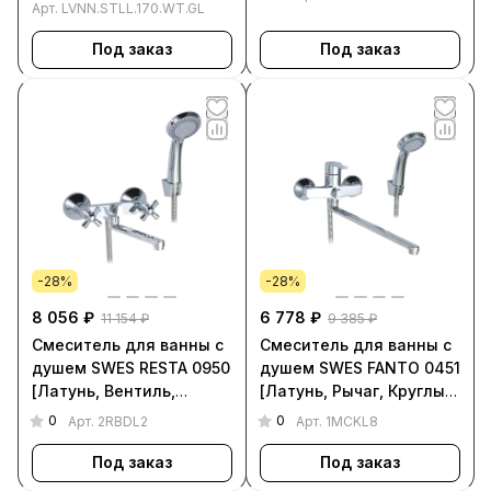
Арт.
LVNN.STLL.170.WT.GL
Под заказ
Под заказ
-28%
-28%
8 056 ₽
6 778 ₽
11 154 ₽
9 385 ₽
Смеситель для ванны с
Смеситель для ванны с
душем SWES RESTA 0950
душем SWES FANTO 0451
[Латунь, Вентиль,
[Латунь, Рычаг, Круглый,
Круглый, Хром, 2RBDL2]
Хром, 1MCKL8]
0
0
Арт.
2RBDL2
Арт.
1MCKL8
Под заказ
Под заказ