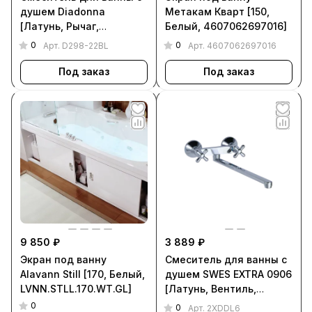
душем Diadonna
Метакам Кварт [150,
[Латунь, Рычаг,
Белый, 4607062697016]
Квадратный, Чёрный,
0
0
Арт.
D298-22BL
Арт.
4607062697016
D298-22BL]
Под заказ
Под заказ
9 850 ₽
3 889 ₽
Экран под ванну
Смеситель для ванны с
Alavann Still [170, Белый,
душем SWES EXTRA 0906
LVNN.STLL.170.WT.GL]
[Латунь, Вентиль,
Круглый, Хром, 2XDDL6]
0
0
Арт.
2XDDL6