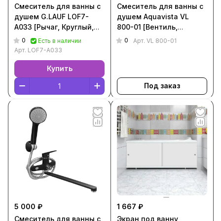
Смеситель для ванны с
Смеситель для ванны с
душем G.LAUF LOF7-
душем Aquavista VL
A033 [Рычаг, Круглый,
800-01 [Вентиль,
Хром, LOF7-A033]
Круглый, Хром, VL 800-
0
0
Есть в наличии
Арт.
VL 800-01
01]
Арт.
LOF7-A033
Купить
Под заказ
5 000 ₽
1 667 ₽
Смеситель для ванны с
Экран под ванну