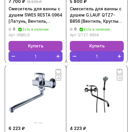
7 700 ₽
5 800 ₽
10 539 ₽
Смеситель для ванны с
Смеситель для ванны с
душем SWES RESTA 0964
душем G.LAUF QTZ7-
[Латунь, Вентиль,
B856 [Вентиль, Круглый,
Круглый, Хром, 2RBEL6]
Хром, QTZ7-B856]
0
0
Есть в наличии
Есть в наличии
Арт.
2RBEL6
Арт.
QTZ7-B856
Купить
Купить
6 223 ₽
4 223 ₽