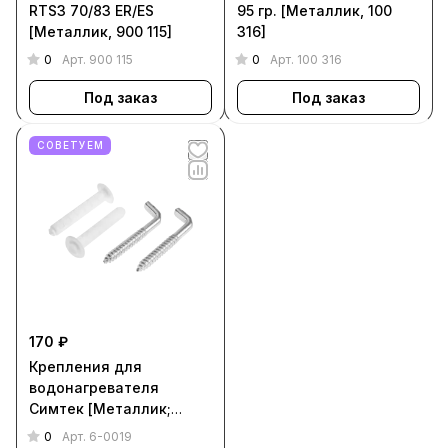
RTS3 70/83 ER/ES
95 гр. [Металлик, 100
[Металлик, 900 115]
316]
0
0
Арт.
900 115
Арт.
100 316
Под заказ
Под заказ
СОВЕТУЕМ
170 ₽
Крепления для
водонагревателя
Симтек [Металлик;
Белый, 6-0019]
0
Арт.
6-0019