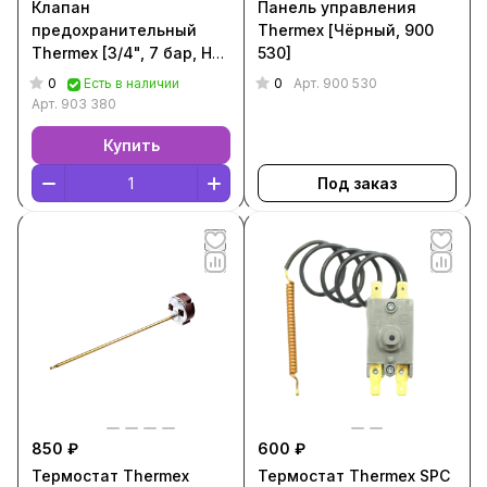
Клапан
Панель управления
предохранительный
Thermex [Чёрный, 900
Thermex [3/4", 7 бар, НР,
530]
с ручкой]
0
0
Есть в наличии
Арт.
900 530
Арт.
903 380
Купить
Под заказ
850 ₽
600 ₽
Термостат Thermex
Термостат Thermex SPC