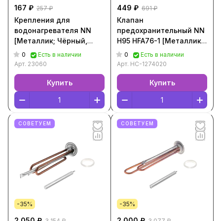
167 ₽
449 ₽
257 ₽
691 ₽
Крепления для
Клапан
водонагревателя NN
предохранительный NN
[Металлик; Чёрный,
H95 HFA76-1 [Металлик;
23060]
Чёрный, НС-1274020]
0
0
Есть в наличии
Есть в наличии
Арт.
23060
Арт.
НС-1274020
Купить
Купить
СОВЕТУЕМ
СОВЕТУЕМ
-35%
-35%
2 050 ₽
2 000 ₽
3 154 ₽
3 077 ₽