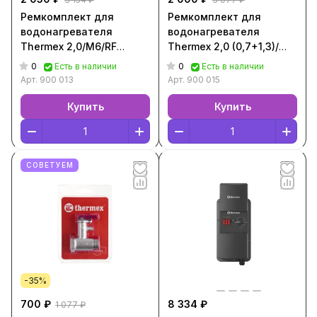
Ремкомплект для
Ремкомплект для
водонагревателя
водонагревателя
Thermex 2,0/М6/RF
Thermex 2,0 (0,7+1,3)/
[Металлик, 900 013]
М4/RF [Металлик, 900
0
0
Есть в наличии
Есть в наличии
015]
Арт.
900 013
Арт.
900 015
Купить
Купить
СОВЕТУЕМ
-35%
700 ₽
8 334 ₽
1 077 ₽