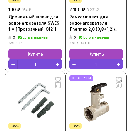
100 ₽
2 100 ₽
154 ₽
3 231 ₽
Дренажный шланг для
Ремкомплект для
водонагревателя SWES
водонагревателя
1 м [Прозрачный, 0121]
Thermex 2,0 (0,8+1,2)/
М6/RF [Металлик, 900
0
0
Есть в наличии
Есть в наличии
011]
Арт.
0121
Арт.
900 011
Купить
Купить
СОВЕТУЕМ
-35%
-35%