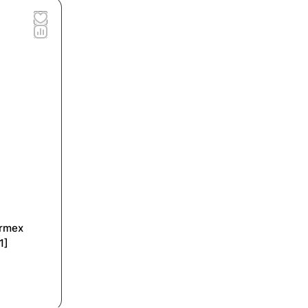
ermex
1]