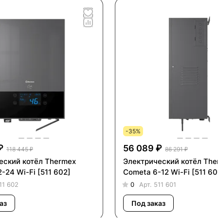
-35%
₽
56 089 ₽
118 445 ₽
86 291 ₽
еский котёл Thermex
Электрический котёл Th
-24 Wi-Fi [511 602]
Cometa 6-12 Wi-Fi [511 60
11 602
0
Арт.
511 601
аз
Под заказ