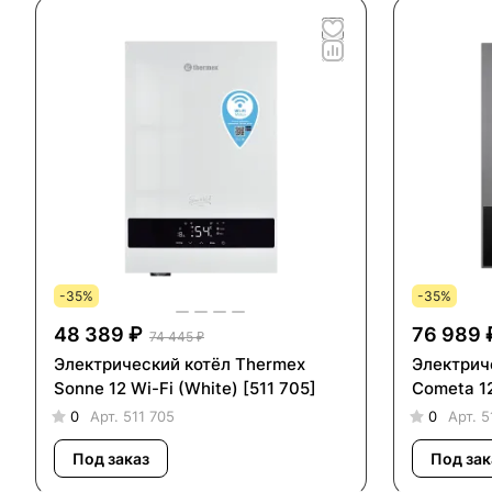
-35%
-35%
48 389 ₽
76 989 
74 445 ₽
Электрический котёл Thermex
Электрич
Sonne 12 Wi-Fi (White) [511 705]
Cometa 12
0
Арт.
511 705
0
Арт.
5
Под заказ
Под зак