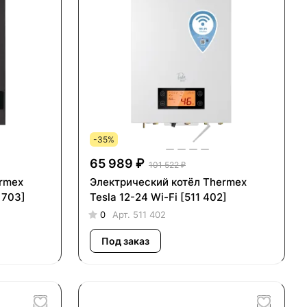
-35%
65 989 ₽
101 522 ₽
ermex
Электрический котёл Thermex
 703]
Tesla 12-24 Wi-Fi [511 402]
0
Арт.
511 402
Под заказ