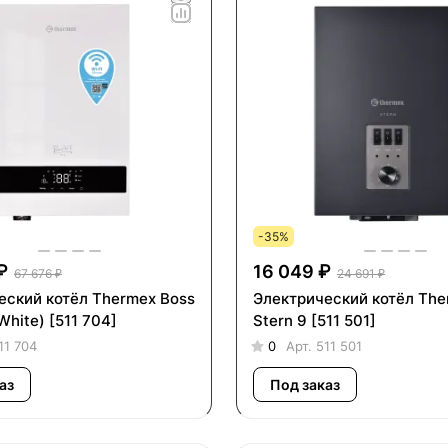
-35%
₽
16 049 ₽
67 676 ₽
24 691 ₽
еский котёл Thermex Boss
Электрический котёл Th
(White) [511 704]
Stern 9 [511 501]
11 704
0
Арт.
511 501
аз
Под заказ