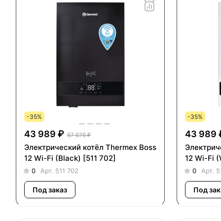
-35%
-35%
43 989 ₽
43 989 
67 676 ₽
Электрический котёл Thermex Boss
Электрич
12 Wi-Fi (Black) [511 702]
12 Wi-Fi 
0
Арт.
511 702
0
Арт.
5
Под заказ
Под зак