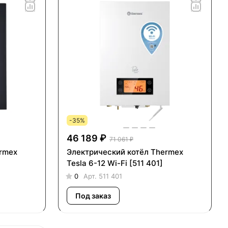
-35%
46 189 ₽
71 061 ₽
ermex
Электрический котёл Thermex
Tesla 6-12 Wi-Fi [511 401]
0
Арт.
511 401
Под заказ