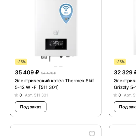
-35%
-35%
35 409 ₽
32 329 
54 476 ₽
Электрический котёл Thermex Skif
Электрич
5-12 Wi-Fi [511 301]
Grizzly 5-
0
Арт.
511 301
0
Арт.
5
Под заказ
Под зак