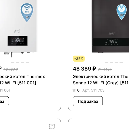
-35%
₽
48 389 ₽
49 737 ₽
74 445 ₽
еский котёл Thermex
Электрический котёл Th
12 Wi-Fi [511 001]
Sonne 12 Wi-Fi (Grey) [511
11 001
0
Арт.
511 703
аз
Под заказ