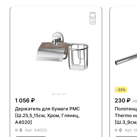
-35%
1 056 ₽
230 ₽
35
Держатель для бумаги PMC
Полотенц
[Ш.25,5_15см, Хром, Глянец,
Thermo на
А4020]
[Ш.3_9см,
НС-11991
0
Арт.
А4020
0
Арт.
Н