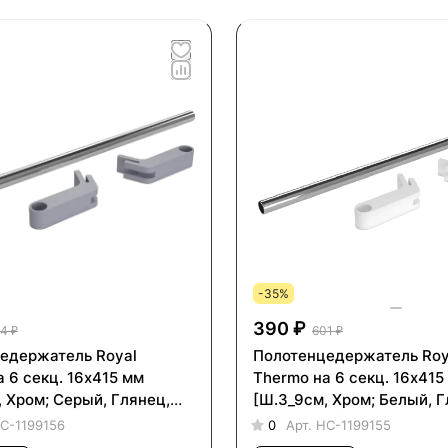
-35%
390 ₽
4 ₽
601 ₽
едержатель Royal
Полотенцедержатель Roy
 6 секц. 16х415 мм
Thermo на 6 секц. 16х415
 Хром; Серый, Глянец,
[Ш.3_9см, Хром; Белый, Г
56]
НС-1199155]
С-1199156
0
Арт.
НС-1199155