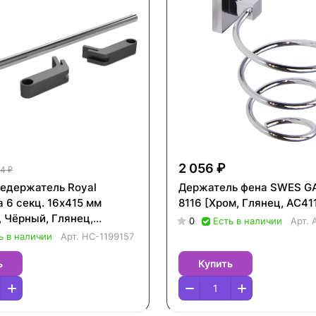
2 056 ₽
4 ₽
едержатель Royal
Держатель фена SWES 
 6 секц. 16х415 мм
8116 [Хром, Глянец, AC41
, Чёрный, Глянец,
0
Есть в наличии
Арт.
57]
ь в наличии
Арт.
НС-1199157
ь
Купить