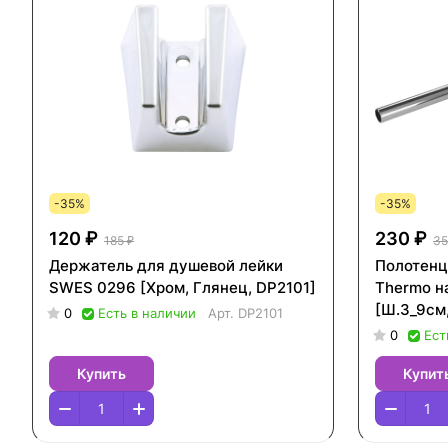
-35%
-35%
120 ₽
230 ₽
185 ₽
35
Держатель для душевой лейки
Полотенц
SWES 0296 [Хром, Глянец, DP2101]
Thermo на
[Ш.3_9см
0
Есть в наличии
Арт.
DP2101
НС-11991
0
Ест
Купить
Купит