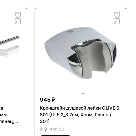
945 ₽
al
Кронштейн душевой лейки OLIVE'S
 мм
S01 [Ш.5,2_3,7см, Хром, Глянец,
лянец,
S01]
0
Арт.
S01