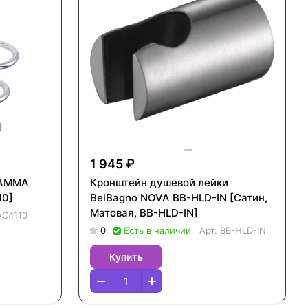
1 945 ₽
GAMMA
Кронштейн душевой лейки
10]
BelBagno NOVA BB-HLD-IN [Сатин,
Матовая, BB-HLD-IN]
AC4110
0
Есть в наличии
Арт.
BB-HLD-IN
Купить