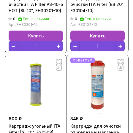
очистки ITA Filter PS-10-5
очистки ITA Filter [BB 20",
HOT [SL 10", FH30201-10]
F30104-10]
0
0
Есть в наличии
Есть в наличии
Арт.
FH30201-10
Арт.
F30104-10
Купить
Купить
СОВЕТУЕМ
600 ₽
345 ₽
Картридж угольный ITA
Картридж для очистки
Filter [SL 10", F30508]
от железа и марганца