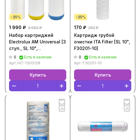
-35%
-35%
1 990 ₽
170 ₽
3 062 ₽
262 ₽
Набор картриджей
Картридж грубой
Electrolux AM Universal [3
очистки ITA Filter [SL 10",
ступ., SL 10",
F30201-10]
НС-1300128]
0
0
Есть в наличии
Есть в наличии
Арт.
НС-1300128
Арт.
F30201-10
Купить
Купить