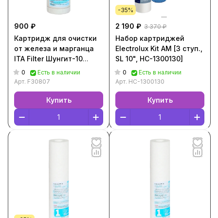
-35%
900 ₽
2 190 ₽
3 370 ₽
Картридж для очистки
Набор картриджей
от железа и марганца
Electrolux Kit AM [3 ступ.,
ITA Filter Шунгит-10
SL 10", НС-1300130]
[F30807]
0
0
Есть в наличии
Есть в наличии
Арт.
F30807
Арт.
НС-1300130
Купить
Купить