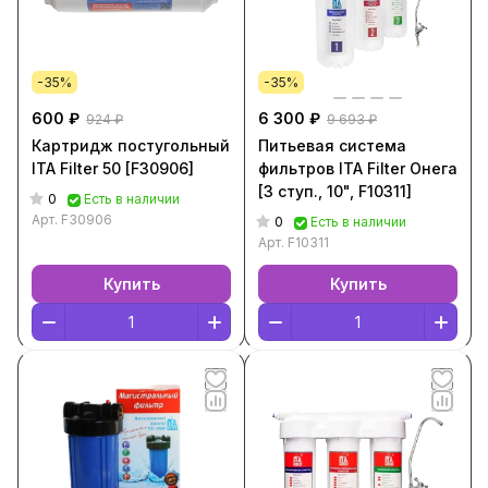
-35%
-35%
600 ₽
6 300 ₽
924 ₽
9 693 ₽
Картридж постугольный
Питьевая система
ITA Filter 50 [F30906]
фильтров ITA Filter Онега
[3 ступ., 10", F10311]
0
Есть в наличии
Арт.
F30906
0
Есть в наличии
Арт.
F10311
Купить
Купить