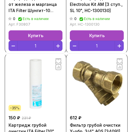
от железа и марганца
Electrolux Kit AM [3 ступ.,
ITA Filter Шунгит-10
SL 10", НС-1300130]
[F30807]
0
0
Есть в наличии
Есть в наличии
Арт.
F30807
Арт.
НС-1300130
Купить
Купить
-35%
150 ₽
612 ₽
231 ₽
Картридж грубой
Фильтр грубой очистки
очистки ITA Filter [10",
Y-обр. 3/4" AQS [34091]