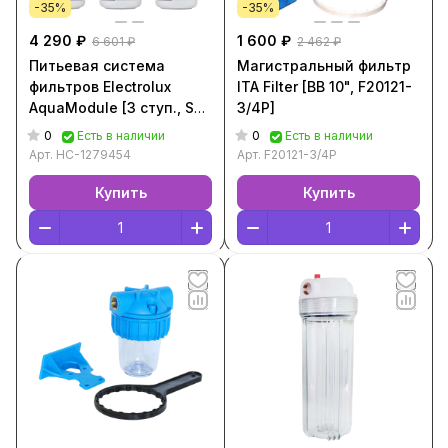
-35%
-35%
4 290 ₽
1 600 ₽
6 601 ₽
2 462 ₽
Питьевая система
Магистральный фильтр
фильтров Electrolux
ITA Filter [BB 10", F20121-
AquaModule [3 ступ., SL
3/4P]
10", НС-1279454]
0
0
Есть в наличии
Есть в наличии
Арт.
НС-1279454
Арт.
F20121-3/4P
Купить
Купить