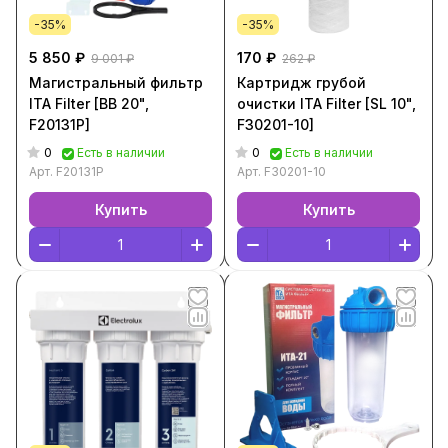
-35%
-35%
5 850 ₽
170 ₽
9 001 ₽
262 ₽
Магистральный фильтр
Картридж грубой
ITA Filter [BB 20",
очистки ITA Filter [SL 10",
F20131P]
F30201-10]
0
0
Есть в наличии
Есть в наличии
Арт.
F20131P
Арт.
F30201-10
Купить
Купить