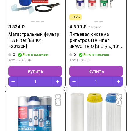
-35%
3 334 ₽
4 890 ₽
7 524 ₽
Магистральный фильтр
Питьевая система
ITA Filter [BB 10",
фильтров ITA Filter
F20130P]
BRAVO TRIO [3 ступ., 10",
F10305]
0
0
Есть в наличии
Есть в наличии
Арт.
F20130P
Арт.
F10305
Купить
Купить