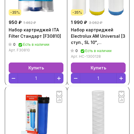
-35%
-35%
950 ₽
1 990 ₽
1 462 ₽
3 062 ₽
Набор картриджей ITA
Набор картриджей
Filter Стандарт [F30810]
Electrolux AM Universal [3
ступ., SL 10",
0
Есть в наличии
НС-1300128]
Арт.
F30810
0
Есть в наличии
Арт.
НС-1300128
Купить
Купить