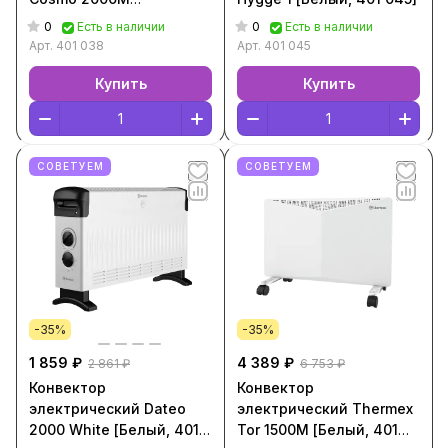
[Серебристый, 401 038]
0
0
Есть в наличии
Есть в наличии
Арт.
401 038
Арт.
401 045
Купить
Купить
СОВЕТУЕМ
СОВЕТУЕМ
-35%
-35%
1 859 ₽
4 389 ₽
2 861 ₽
6 753 ₽
Конвектор
Конвектор
электрический Dateo
электрический Thermex
2000 White [Белый, 401
Tor 1500M [Белый, 401