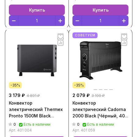
Купить
Купить
СОВЕТУЕМ
-35%
-35%
3 179 ₽
2 079 ₽
4 891 ₽
3 199 ₽
Конвектор
Конвектор
электрический Thermex
электрический Cadorna
Pronto 1500M Black
2000 Black [Чёрный, 401
[Чёрный, 401 004]
059]
0
0
Есть в наличии
Есть в наличии
Арт.
401 004
Арт.
401 059