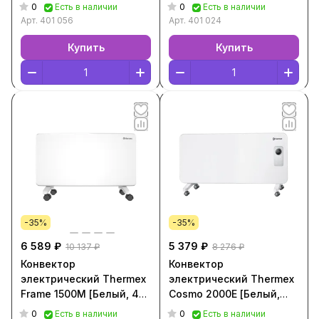
056]
024]
0
0
Есть в наличии
Есть в наличии
Арт.
401 056
Арт.
401 024
Купить
Купить
-35%
-35%
6 589 ₽
5 379 ₽
10 137 ₽
8 276 ₽
Конвектор
Конвектор
электрический Thermex
электрический Thermex
Frame 1500M [Белый, 401
Cosmo 2000E [Белый,
009]
401 022]
0
0
Есть в наличии
Есть в наличии