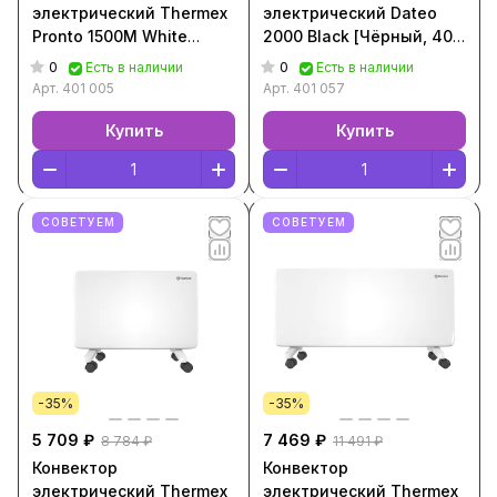
электрический Thermex
электрический Dateo
Pronto 1500M White
2000 Black [Чёрный, 401
[Белый, 401 005]
057]
0
0
Есть в наличии
Есть в наличии
Арт.
401 005
Арт.
401 057
Купить
Купить
СОВЕТУЕМ
СОВЕТУЕМ
-35%
-35%
5 709 ₽
7 469 ₽
8 784 ₽
11 491 ₽
Конвектор
Конвектор
электрический Thermex
электрический Thermex