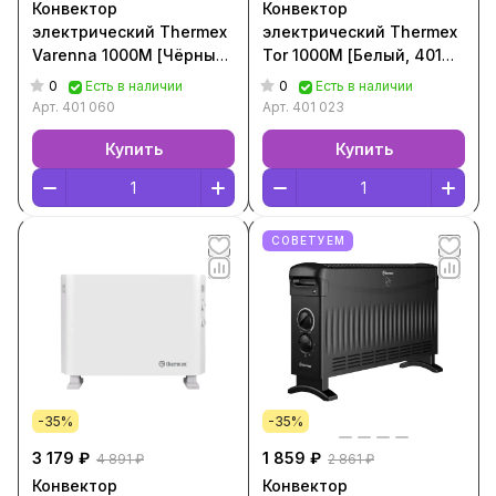
Конвектор
Конвектор
электрический Thermex
электрический Thermex
Varenna 1000M [Чёрный,
Tor 1000M [Белый, 401
401 060]
023]
0
0
Есть в наличии
Есть в наличии
Арт.
401 060
Арт.
401 023
Купить
Купить
СОВЕТУЕМ
-35%
-35%
3 179 ₽
1 859 ₽
4 891 ₽
2 861 ₽
Конвектор
Конвектор