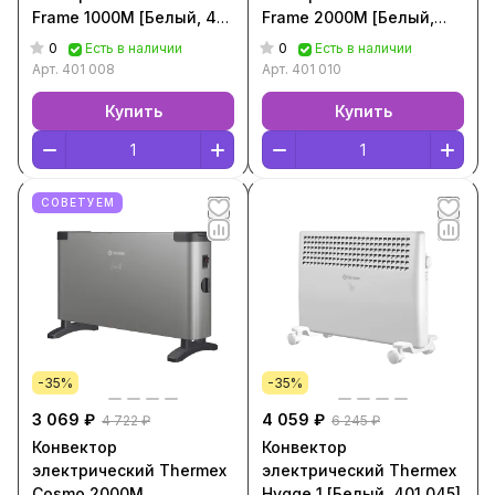
Frame 1000M [Белый, 401
Frame 2000M [Белый,
008]
401 010]
0
0
Есть в наличии
Есть в наличии
Арт.
401 008
Арт.
401 010
Купить
Купить
СОВЕТУЕМ
-35%
-35%
3 069 ₽
4 059 ₽
4 722 ₽
6 245 ₽
Конвектор
Конвектор
электрический Thermex
электрический Thermex
Cosmo 2000M
Hygge 1 [Белый, 401 045]