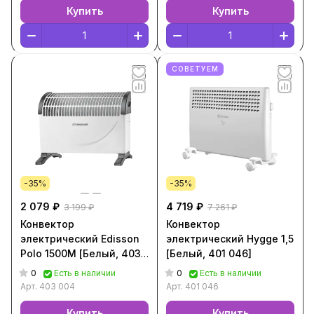
Купить
Купить
СОВЕТУЕМ
-35%
-35%
2 079 ₽
4 719 ₽
3 199 ₽
7 261 ₽
Конвектор
Конвектор
электрический Edisson
электрический Hygge 1,5
Polo 1500M [Белый, 403
[Белый, 401 046]
004]
0
0
Есть в наличии
Есть в наличии
Арт.
403 004
Арт.
401 046
Купить
Купить