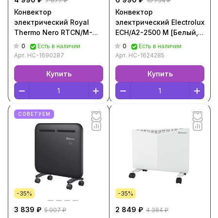
7 677 ₽
10 754 ₽
Конвектор
Конвектор
электрический Royal
электрический Electrolux
Thermo Nero RTCN/M-
ECH/A2-2500 M [Белый,
1500 [Белый,
НС-1624285]
0
0
Есть в наличии
Есть в наличии
НС-1690287]
Арт.
НС-1690287
Арт.
НС-1624285
Купить
Купить
СОВЕТУЕМ
-35%
-35%
3 839 ₽
2 849 ₽
5 907 ₽
4 384 ₽