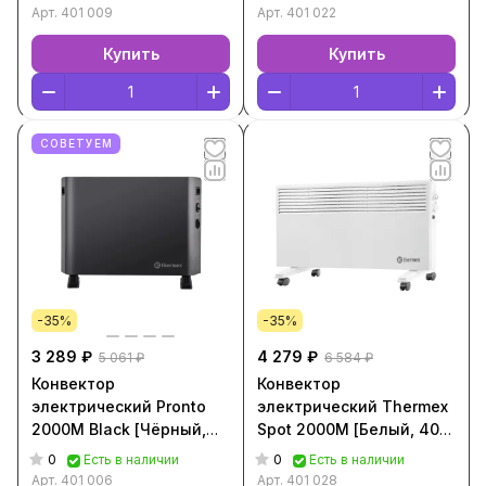
Арт.
401 009
Арт.
401 022
Купить
Купить
СОВЕТУЕМ
-35%
-35%
3 289 ₽
4 279 ₽
5 061 ₽
6 584 ₽
Конвектор
Конвектор
электрический Pronto
электрический Thermex
2000M Black [Чёрный,
Spot 2000M [Белый, 401
401 006]
028]
0
0
Есть в наличии
Есть в наличии
Арт.
401 006
Арт.
401 028