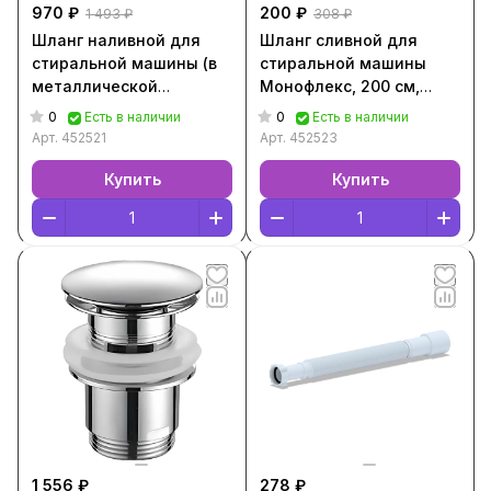
970 ₽
200 ₽
1 493 ₽
308 ₽
Шланг наливной для
Шланг сливной для
стиральной машины (в
стиральной машины
металлической
Монофлекс, 200 см,
оплетке) AQS 3/4 [500
[Серый, 452523]
0
0
Есть в наличии
Есть в наличии
см, Металлик, 452521]
Арт.
452521
Арт.
452523
Купить
Купить
1 556 ₽
278 ₽