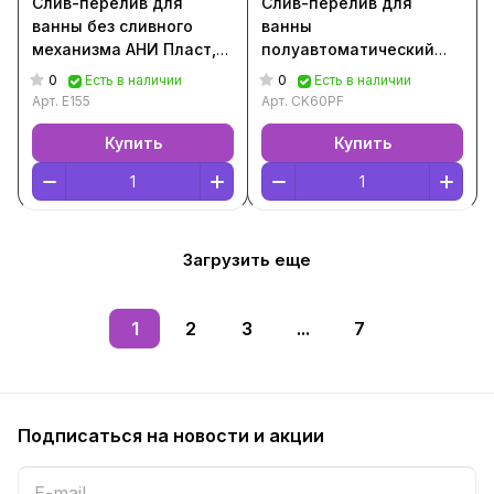
Слив-перелив для
Слив-перелив для
ванны без сливного
ванны
механизма АНИ Пласт,
полуавтоматический
[Белый, E155]
Triton, 60 см, [Белый,
0
0
Есть в наличии
Есть в наличии
Щ0000039638]
Арт.
E155
Арт.
CK60PF
Купить
Купить
Загрузить еще
1
2
3
...
7
Подписаться
на новости и акции