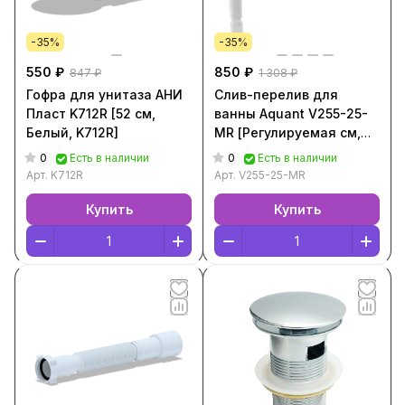
-35%
-35%
550 ₽
850 ₽
847 ₽
1 308 ₽
Гофра для унитаза АНИ
Слив-перелив для
Пласт K712R [52 см,
ванны Aquant V255-25-
Белый, K712R]
MR [Регулируемая см,
Белый, V255-25-MR]
0
0
Есть в наличии
Есть в наличии
Арт.
K712R
Арт.
V255-25-MR
Купить
Купить