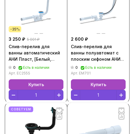
-35%
3 250 ₽
2 600 ₽
5 001 ₽
Слив-перелив для
Слив-перелив для
ванны автоматический
ванны полуавтомат с
АНИ Пласт, [Белый,
плоским сифоном АНИ
EC255S]
Пласт EM701 [Белый,
0
0
Есть в наличии
Есть в наличии
EM701]
Арт.
EC255S
Арт.
EM701
Купить
Купить
СОВЕТУЕМ