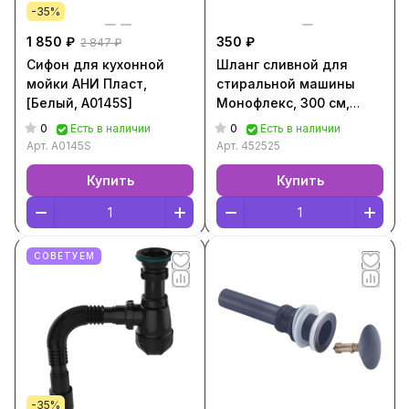
-35%
1 850 ₽
350 ₽
2 847 ₽
Сифон для кухонной
Шланг сливной для
мойки АНИ Пласт,
стиральной машины
[Белый, A0145S]
Монофлекс, 300 см,
[Серый, 452525]
0
0
Есть в наличии
Есть в наличии
Арт.
A0145S
Арт.
452525
Купить
Купить
СОВЕТУЕМ
-35%