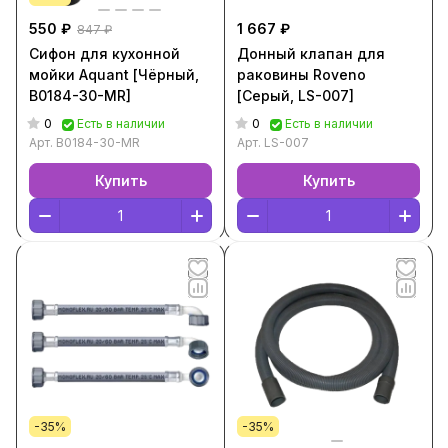
550 ₽
1 667 ₽
847 ₽
Сифон для кухонной
Донный клапан для
мойки Aquant [Чёрный,
раковины Roveno
B0184-30-MR]
[Серый, LS-007]
0
0
Есть в наличии
Есть в наличии
Арт.
B0184-30-MR
Арт.
LS-007
Купить
Купить
-35%
-35%