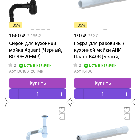
-35%
-35%
1 550 ₽
170 ₽
2 385 ₽
262 ₽
Сифон для кухонной
Гофра для раковины /
мойки Aquant [Чёрный,
кухонной мойки АНИ
B0186-20-MR]
Пласт K406 [Белый,
K406]
0
0
Есть в наличии
Есть в наличии
Арт.
B0186-20-MR
Арт.
K406
Купить
Купить