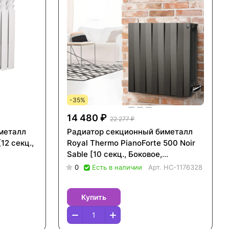
-35%
14 480 ₽
22 277 ₽
металл
Радиатор секционный биметалл
12 секц.,
Royal Thermo PianoForte 500 Noir
Sable [10 секц., Боковое,
НС-1176328]
0
Есть в наличии
Арт.
НС-1176328
Купить