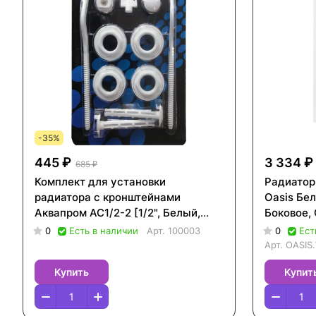
-35%
445 ₽
3 334 ₽
685 ₽
Комплект для установки
Радиатор
радиатора с кронштейнами
Oasis Бел
Аквапром AC1/2-2 [1/2", Белый,
Боковое,
100003]
0
Есть в наличии
Арт.
100003
0
Ест
Арт.
OASIS
Купить
Купит