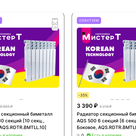
М
СОВЕТУЕМ
-35%
3 390 ₽
8 693 ₽
5 216 ₽
 секционный биметалл
Радиатор секционный би
0 секций [10 секц.,
AQS 500 6 секций [6 секц
 AQS.RDTR.BMTLL.10]
Боковое, AQS.RDTR.BMTLL
ь в наличии
0
Есть в наличии