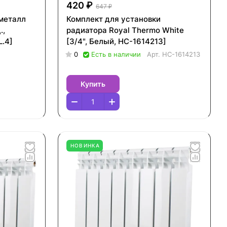
420 ₽
647 ₽
металл
Комплект для установки
.,
радиатора Royal Thermo White
.4]
[3/4", Белый, НС-1614213]
0
Есть в наличии
Арт.
НС-1614213
Купить
НОВИНКА