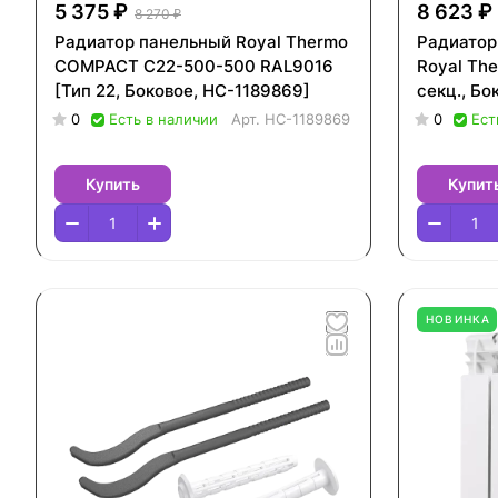
5 375 ₽
8 623 ₽
8 270 ₽
Радиатор панельный Royal Thermo
Радиатор
COMPACT C22-500-500 RAL9016
Royal The
[Тип 22, Боковое, НС-1189869]
секц., Бо
0
Есть в наличии
Арт.
НС-1189869
0
Ест
Купить
Купит
НОВИНКА