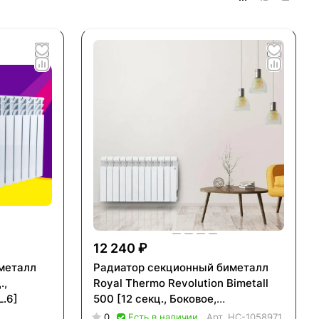
12 240 ₽
металл
Радиатор секционный биметалл
.,
Royal Thermo Revolution Bimetall
.6]
500 [12 секц., Боковое,
НС-1058971]
0
Есть в наличии
Арт.
НС-1058971