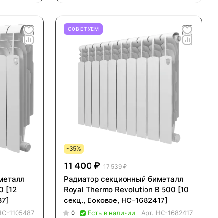
СОВЕТУЕМ
-35%
11 400 ₽
17 539 ₽
металл
Радиатор секционный биметалл
0 [12
Royal Thermo Revolution B 500 [10
87]
секц., Боковое, НС-1682417]
НС-1105487
0
Есть в наличии
Арт.
НС-1682417