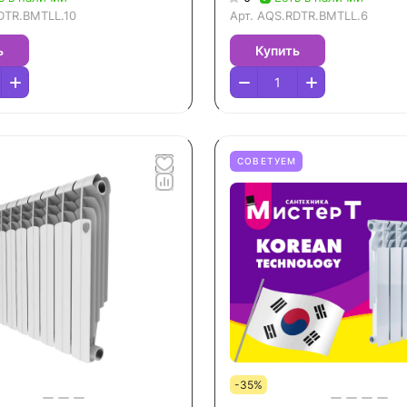
DTR.BMTLL.10
Арт.
AQS.RDTR.BMTLL.6
ь
Купить
СОВЕТУЕМ
-35%