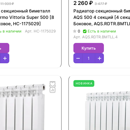
2 260 ₽
11 939 ₽
3 477 ₽
 секционный биметалл
Радиатор секционный би
rmo Vittoria Super 500 [8
AQS 500 4 секций [4 секц
ковое, НС-1175029]
Боковое, AQS.RDTR.BMTLL
ь в наличии
Арт.
НС-1175029
0
Есть в наличии
Арт.
AQS.RDTR.BMTLL.4
ь
Купить
НОВИНКА