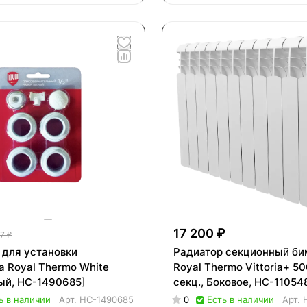
17 200 ₽
7 ₽
 для установки
Радиатор секционный би
а Royal Thermo White
Royal Thermo Vittoria+ 50
лый, НС-1490685]
секц., Боковое, НС-11054
ь в наличии
Арт.
НС-1490685
0
Есть в наличии
Арт.