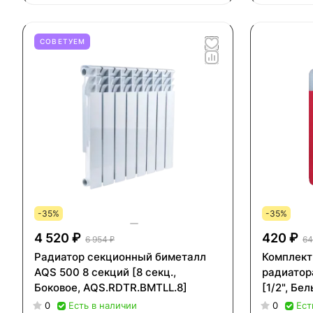
СОВЕТУЕМ
-35%
-35%
4 520 ₽
420 ₽
6 954 ₽
64
Радиатор секционный биметалл
Комплект
AQS 500 8 секций [8 секц.,
радиатор
Боковое, AQS.RDTR.BMTLL.8]
[1/2", Бе
0
Есть в наличии
0
Ест