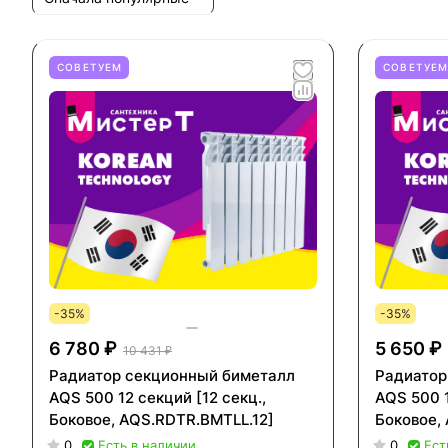
СОВЕТУЕМ
СОВЕТУЕ
-35%
-35%
6 780 ₽
5 650 ₽
10 431 ₽
Радиатор секционный биметалл
Радиатор
AQS 500 12 секций [12 секц.,
AQS 500 1
Боковое, AQS.RDTR.BMTLL.12]
Боковое,
0
Есть в наличии
0
Ест