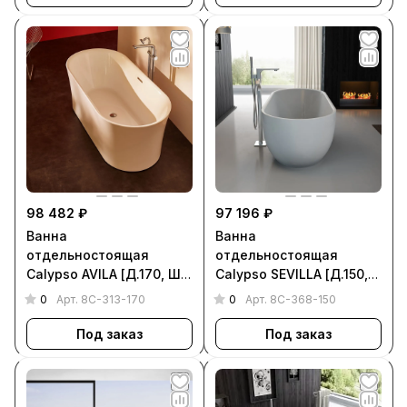
98 482 ₽
97 196 ₽
Ванна
Ванна
отдельностоящая
отдельностоящая
Calypso AVILA [Д.170, Ш.
Calypso SEVILLA [Д.150,
80, Г. 47, 8C-313-170]
Ш. 80, Г. 47, 8C-368-150]
0
0
Арт.
8C-313-170
Арт.
8C-368-150
Под заказ
Под заказ