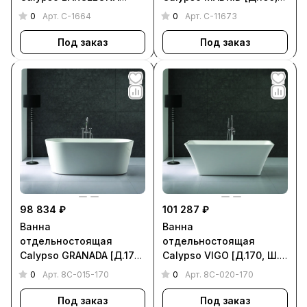
[Д.170, Ш. 60, Г. 47, C-
Ш. 73, Г. 47, C-11673]
0
0
Арт.
C-1664
Арт.
C-11673
1664]
Под заказ
Под заказ
98 834 ₽
101 287 ₽
Ванна
Ванна
отдельностоящая
отдельностоящая
Calypso GRANADA [Д.170,
Calypso VIGO [Д.170, Ш.
Ш. 80, Г. 48, 8C-015-170]
75, Г. 47, 8C-020-170]
0
0
Арт.
8C-015-170
Арт.
8C-020-170
Под заказ
Под заказ