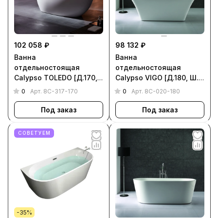
102 058 ₽
98 132 ₽
Ванна
Ванна
отдельностоящая
отдельностоящая
Calypso TOLEDO [Д.170,
Calypso VIGO [Д.180, Ш.
Ш. 80, Г. 47, 8C-317-170]
75, Г. 47, 8C-020-180]
0
0
Арт.
8C-317-170
Арт.
8C-020-180
Под заказ
Под заказ
СОВЕТУЕМ
-35%