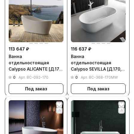
113 647 ₽
116 637 ₽
Ванна
Ванна
отдельностоящая
отдельностоящая
Calypso ALICANTE [Д.170,
Calypso SEVILLA [Д.170,
Ш. 80, Г. 47, 8C-092-170]
Ш. 80, Г. 47, 8C-368-
0
0
Арт.
8C-092-170
Арт.
8C-368-170MW
170MW]
Под заказ
Под заказ