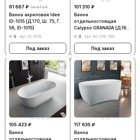
61 667 ₽
101 310 ₽
94 873 ₽
Ванна акриловая Idee
Ванна
ID-1015 [Д.170, Ш. 75, Г.
отдельностоящая
56, ID-1015]
Calypso GRANADA [Д.160,
Ш. 80, Г. 48, 8C-015-160]
0
0
Арт.
ID-1015
Арт.
8C-015-160
Под заказ
Под заказ
105 423 ₽
117 635 ₽
Ванна
Ванна
отдельностоящая
отдельностоящая