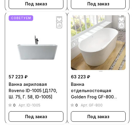
Под заказ
Под заказ
СОВЕТУЕМ
57 223 ₽
63 223 ₽
Ванна акриловая
Ванна
Roveno ID-1005 [Д.170,
отдельностоящая
Ш. 75, Г. 58, ID-1005]
Golden Frog GF-800
[Д.170, Ш. 80, Г. 43, GF-
0
0
Арт.
ID-1005
Арт.
GF-800
800]
Под заказ
Под заказ