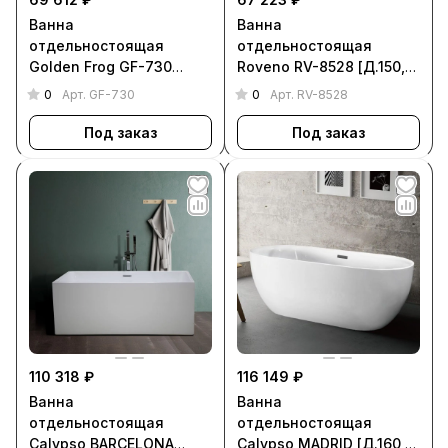
Ванна
Ванна
отдельностоящая
отдельностоящая
Golden Frog GF-730
Roveno RV-8528 [Д.150,
[Д.170, Ш. 73, Г. 43, GF-
Ш. 75, Г. 60, RV-8528]
0
0
Арт.
GF-730
Арт.
RV-8528
730]
Под заказ
Под заказ
110 318 ₽
116 149 ₽
Ванна
Ванна
отдельностоящая
отдельностоящая
Calypso BARCELONA
Calypso MADRID [Д.160,