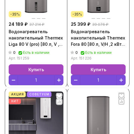
-35%
-35%
24 189 ₽
25 399 ₽
37 214 ₽
39 076 ₽
Водонагреватель
Водонагреватель
накопительный Thermex
накопительный Thermex
Liga 80 V (pro) [80 л, V ,2
Fora 80 [80 л, V/H ,2 кВт,
кВт, Серый, 151 259]
Серый, 151 226]
0
0
Есть в наличии
Есть в наличии
Арт.
151 259
Арт.
151 226
Купить
Купить
АКЦИЯ
СОВЕТУЕМ
ХИТ