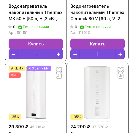
Водонагреватель
Водонагреватель
накопительный Thermex
накопительный Thermex
MK 50 Н [50 л, H ,2 кВт,
Ceramik 80 V [80 л, V ,2
Белый, 151 151]
кВт, Белый, 111 103]
0
0
Есть в наличии
Есть в наличии
Арт.
151 151
Арт.
111 103
Купить
Купить
АКЦИЯ
СОВЕТУЕМ
ХИТ
-35%
-35%
29 390 ₽
24 290 ₽
45 216 ₽
37 370 ₽