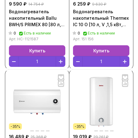
9 590 ₽
6 259 ₽
14 754 ₽
9 630 ₽
Водонагреватель
Водонагреватель
накопительный Ballu
накопительный Thermex
BWH/S PRIMEX 80 [80 л, V
IC 10 O [10 л, V ,1,5 кВт,
,1,5 кВт, Жемчужно-
Белый, 151 156]
0
0
Есть в наличии
Есть в наличии
белый, НС-1121587]
Арт.
НС-1121587
Арт.
151 156
Купить
Купить
-35%
-35%
16 489 ₽
19 019 ₽
25 368 ₽
29 261 ₽