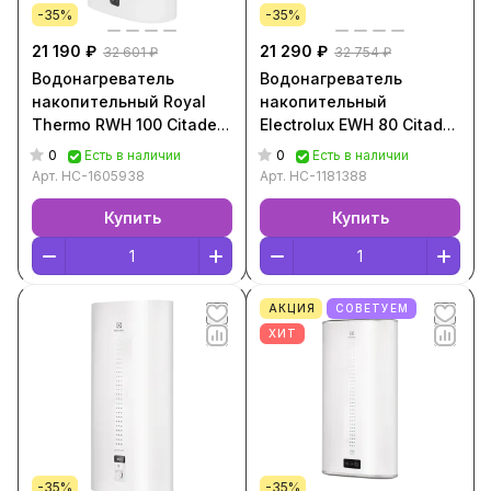
-35%
-35%
21 190 ₽
21 290 ₽
32 601 ₽
32 754 ₽
Водонагреватель
Водонагреватель
накопительный Royal
накопительный
Thermo RWH 100 Citadel
Electrolux EWH 80 Citadel
Unic [100 л, V/H ,2 кВт,
[80 л, V ,2 кВт, Белый,
0
0
Есть в наличии
Есть в наличии
Белый, НС-160593
НС-1181388]
Арт.
НС-1605938
Арт.
НС-1181388
Купить
Купить
АКЦИЯ
СОВЕТУЕМ
ХИТ
-35%
-35%