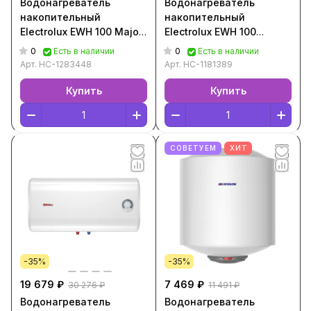
Водонагреватель
Водонагреватель
накопительный
накопительный
Electrolux EWH 100 Major
Electrolux EWH 100
LZR 3 [100 л, V/H ,2 кВт,
Citadel [100 л, V ,2 кВт,
0
0
Есть в наличии
Есть в наличии
Белый, НС-1283448]
Белый, НС-1181389]
Арт.
НС-1283448
Арт.
НС-1181389
Купить
Купить
СОВЕТУЕМ
ХИТ
-35%
-35%
19 679 ₽
7 469 ₽
30 276 ₽
11 491 ₽
Водонагреватель
Водонагреватель