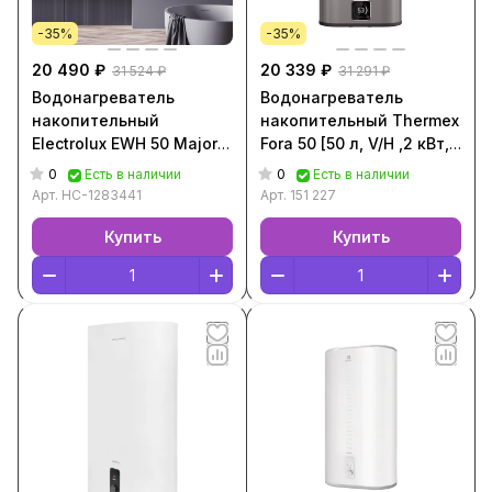
-35%
-35%
20 490 ₽
20 339 ₽
31 524 ₽
31 291 ₽
Водонагреватель
Водонагреватель
накопительный
накопительный Thermex
Electrolux EWH 50 Major
Fora 50 [50 л, V/H ,2 кВт,
LZR 3 [50 л, V/H ,2 кВт,
Серый, 151 227]
0
0
Есть в наличии
Есть в наличии
Белый, НС-1283441]
Арт.
НС-1283441
Арт.
151 227
Купить
Купить