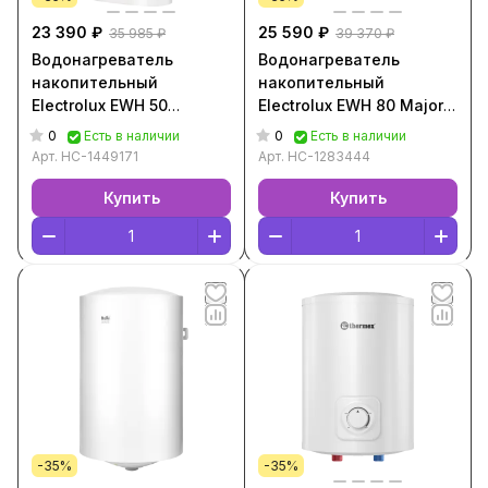
23 390 ₽
25 590 ₽
35 985 ₽
39 370 ₽
Водонагреватель
Водонагреватель
накопительный
накопительный
Electrolux EWH 50
Electrolux EWH 80 Major
Centurio IQ 3.0 [50 л, V/H
LZR 3 [80 л, V/H ,2 кВт,
0
0
Есть в наличии
Есть в наличии
,2 кВт, Белый,
Белый, НС-1283444]
Арт.
НС-1449171
Арт.
НС-1283444
НС-1449171
Купить
Купить
-35%
-35%