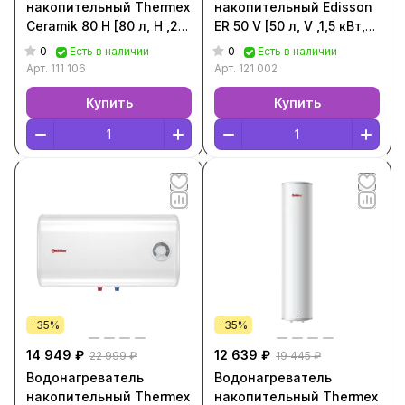
накопительный Thermex
накопительный Edisson
Ceramik 80 H [80 л, H ,2
ER 50 V [50 л, V ,1,5 кВт,
кВт, Белый, 111 106]
Белый, 121 002]
0
0
Есть в наличии
Есть в наличии
Арт.
111 106
Арт.
121 002
Купить
Купить
-35%
-35%
14 949 ₽
12 639 ₽
22 999 ₽
19 445 ₽
Водонагреватель
Водонагреватель
накопительный Thermex
накопительный Thermex