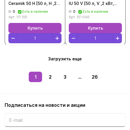
Ceramik 50 H [50 л, H ,2
IU 50 V [50 л, V ,2 кВт,
кВт, Белый, 111 105]
Белый, 151 049]
0
0
Есть в наличии
Есть в наличии
Арт.
111 105
Арт.
151 049
Купить
Купить
Загрузить еще
1
2
3
...
26
Подписаться
на новости и акции