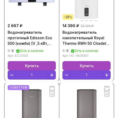
-35%
2 667 ₽
14 390 ₽
22 139 ₽
Водонагреватель
Водонагреватель
проточный Edisson Eco
накопительный Royal
500 (комби) [V ,5 кВт,
Thermo RWH 50 Citadel
Белый, ECO.500]
Unic [50 л, V/H ,2 кВт,
0
0
Есть в наличии
Есть в наличии
Белый, НС-1605951]
Арт.
ECO.500
Арт.
НС-1605951
Купить
Купить
СОВЕТУЕМ