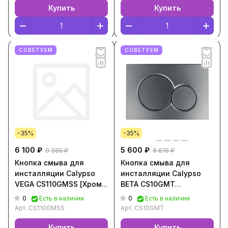
Купить
Купить
СОВЕТУЕМ
СОВЕТУЕМ
-35%
-35%
6 100 ₽
5 600 ₽
9 385 ₽
8 616 ₽
Кнопка смыва для
Кнопка смыва для
инсталляции Calypso
инсталляции Calypso
VEGA CS110GMSS [Хром,
BETA CS10GMT
CS110GMSS]
[Оружейная сталь,
0
0
Есть в наличии
Есть в наличии
CS10GMT]
Арт.
CS110GMSS
Арт.
CS10GMT
Купить
Купить