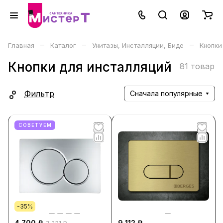
–
–
–
Главная
Каталог
Унитазы, Инсталляции, Биде
Кнопки
Кнопки для инсталляций
81 товар
Фильтр
Сначала популярные
СОВЕТУЕМ
-35%
4 700 ₽
9 112 ₽