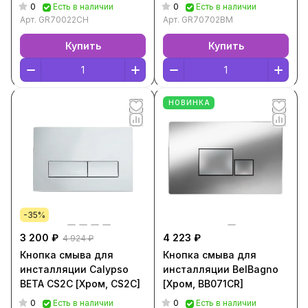
GR70022CH]
[Чёрный, GR70702BM]
0
0
Есть в наличии
Есть в наличии
Арт.
GR70022CH
Арт.
GR70702BM
Купить
Купить
НОВИНКА
-35%
3 200 ₽
4 223 ₽
4 924 ₽
Кнопка смыва для
Кнопка смыва для
инсталляции Calypso
инсталляции BelBagno
BETA CS2C [Хром, CS2C]
[Хром, BB071CR]
0
0
Есть в наличии
Есть в наличии