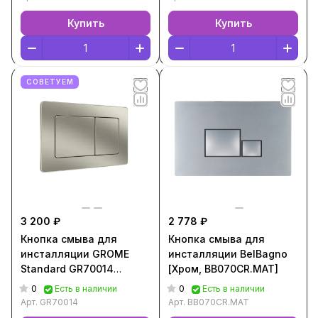
Купить
Купить
СОВЕТУЕМ
3 200 ₽
2 778 ₽
Кнопка смыва для
Кнопка смыва для
инсталляции GROME
инсталляции BelBagno
Standard GR70014
[Хром, BB070CR.MAT]
[Нержавеющая сталь,
0
0
Есть в наличии
Есть в наличии
GR70014]
Арт.
GR70014
Арт.
BB070CR.MAT