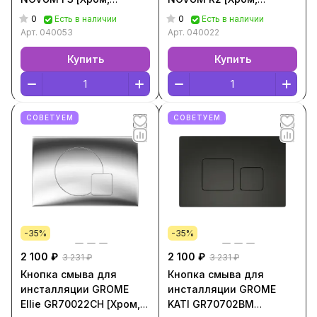
040053]
040022]
0
0
Есть в наличии
Есть в наличии
Арт.
040053
Арт.
040022
Купить
Купить
СОВЕТУЕМ
СОВЕТУЕМ
-35%
-35%
2 100 ₽
2 100 ₽
3 231 ₽
3 231 ₽
Кнопка смыва для
Кнопка смыва для
инсталляции GROME
инсталляции GROME
Ellie GR70022CH [Хром,
KATI GR70702BM