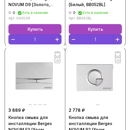
NOVUM D9 [Золото,
[Белый, BB052BL]
040039]
0
0
Есть в наличии
Есть в наличии
Арт.
040039
Арт.
BB052BL
Купить
Купить
3 889 ₽
2 778 ₽
Кнопка смыва для
Кнопка смыва для
инсталляции Berges
инсталляции Berges
NOVUM F3 [Хром,
NOVUM R2 [Хром,