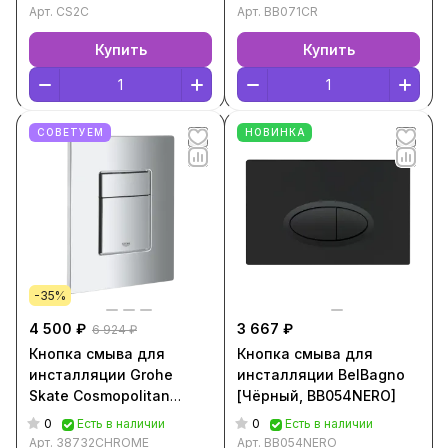
Арт.
CS2C
Арт.
BB071CR
Купить
Купить
СОВЕТУЕМ
НОВИНКА
-35%
4 500 ₽
3 667 ₽
6 924 ₽
Кнопка смыва для
Кнопка смыва для
инсталляции Grohe
инсталляции BelBagno
Skate Cosmopolitan
[Чёрный, BB054NERO]
[Хром, 38732CHROME]
0
0
Есть в наличии
Есть в наличии
Арт.
38732CHROME
Арт.
BB054NERO