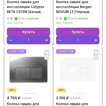
Кнопка смыва для
Кнопка смыва для
инсталляции Calypso
инсталляции Berges
BETA CS13W [Белый,
NOVUM L5 [Чёрный,
CS13W]
040015]
0
0
Есть в наличии
Есть в наличии
Арт.
CS13W
Арт.
040015
Купить
Купить
СОВЕТУЕМ
СОВЕТУЕМ
-35%
-35%
4 700 ₽
2 100 ₽
7 231 ₽
3 231 ₽
Кнопка смыва для
Кнопка смыва для