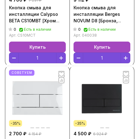
7 231 ₽
Кнопка смыва для
Кнопка смыва для
инсталляции Calypso
инсталляции Berges
BETA CS10MBT [Хром
NOVUM D8 [Бронза,
матовый, CS10MCT]
040038]
0
0
Есть в наличии
Есть в наличии
Арт.
CS10MCT
Арт.
040038
Купить
Купить
СОВЕТУЕМ
-35%
-35%
2 700 ₽
4 500 ₽
4 154 ₽
6 924 ₽