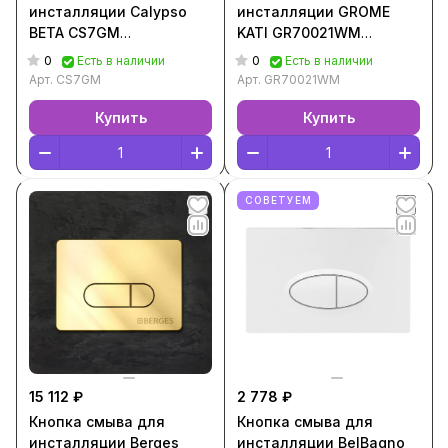
инсталляции Calypso
инсталляции GROME
BETA CS7GM
KATI GR70021WM
[Оружейная сталь,
[Белый, GR70021WM]
0
0
Есть в наличии
Есть в наличии
CS7GM]
Арт.
CS7GM
Арт.
GR70021WM
Купить
Купить
СОВЕТУЕМ
15 112 ₽
2 778 ₽
Кнопка смыва для
Кнопка смыва для
инсталляции Berges
инсталляции BelBagno