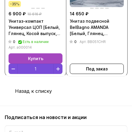
-35%
6 900 ₽
14 650 ₽
10 616 ₽
Унитаз-компакт
Унитаз подвесной
Универсал ЦОП [Белый,
BelBagno AMANDA
Глянец, Косой выпуск,
[Белый, Глянец,
a000014]
Горизонтальный выпуск,
0
0
Есть в наличии
Арт.
BB051CHR
BB051CHR]
Арт.
a000014
Купить
Под заказ
Назад к списку
Подписаться
на новости и акции