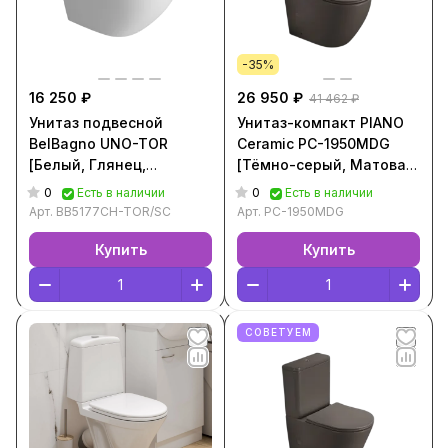
-35%
16 250 ₽
26 950 ₽
41 462 ₽
Унитаз подвесной
Унитаз-компакт PIANO
BelBagno UNO-TOR
Ceramic PC-1950MDG
[Белый, Глянец,
[Тёмно-серый, Матовая,
Горизонтальный выпуск,
Горизонтальный выпуск,
0
0
Есть в наличии
Есть в наличии
BB5177CH-TOR/SC]
PC-1950MDG]
Арт.
BB5177CH-TOR/SC
Арт.
PC-1950MDG
Купить
Купить
СОВЕТУЕМ