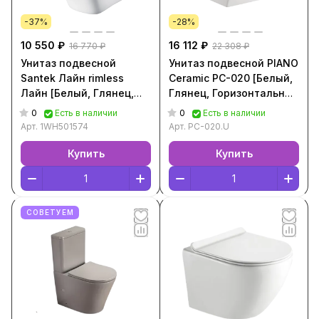
-37%
-28%
10 550 ₽
16 112 ₽
16 770 ₽
22 308 ₽
Унитаз подвесной
Унитаз подвесной PIANO
Santek Лайн rimless
Ceramic PC-020 [Белый,
Лайн [Белый, Глянец,
Глянец, Горизонтальный
Горизонтальный выпуск,
выпуск, PC-020.U]
0
0
Есть в наличии
Есть в наличии
1WH501574]
Арт.
1WH501574
Арт.
PC-020.U
Купить
Купить
СОВЕТУЕМ