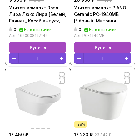
14 616 ₽
41 462 ₽
Унитаз-компакт Rosa
Унитаз-компакт PIANO
Лира Люкс Лира [Белый,
Ceramic PC-1940MB
Глянец, Косой выпуск,
[Чёрный, Матовая,
4620008197142]
Горизонтальный выпуск,
0
0
Есть в наличии
Есть в наличии
PC-1940MB]
Арт.
4620008197142
Арт.
PC-1940MB
Купить
Купить
-28%
17 450 ₽
17 223 ₽
23 847 ₽