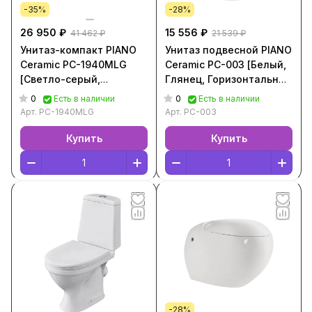
-35%
-28%
26 950 ₽
15 556 ₽
41 462 ₽
21 539 ₽
Унитаз-компакт PIANO
Унитаз подвесной PIANO
Ceramic PC-1940MLG
Ceramic PC-003 [Белый,
[Светло-серый,
Глянец, Горизонтальный
Матовая,
выпуск, PC-003]
0
0
Есть в наличии
Есть в наличии
Горизонтальный выпуск,
Арт.
PC-1940MLG
Арт.
PC-003
PC-1940MLG]
Купить
Купить
-28%