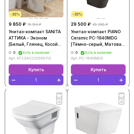
-35%
-35%
9 850 ₽
29 500 ₽
15 154 ₽
45 385 ₽
Унитаз-компакт SANITA
Унитаз-компакт PIANO
АТТИКА - Эконом
Ceramic PC-1940MDG
[Белый, Глянец, Косой
[Тёмно-серый, Матовая,
выпуск,
Горизонтальный выпуск,
0
0
Есть в наличии
Есть в наличии
ATCSACC01090113]
PC-1940MDG]
Арт.
ATCSACC01090113
Арт.
PC-1940MDG
Купить
Купить