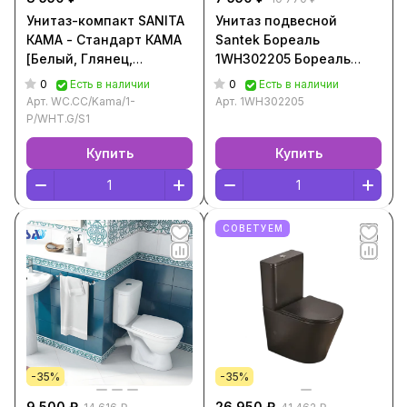
Унитаз-компакт SANITA
Унитаз подвесной
КАМА - Стандарт КАМА
Santek Бореаль
[Белый, Глянец,
1WH302205 Бореаль
WC.CC/Kama/1-
[Белый, Глянец,
0
0
Есть в наличии
Есть в наличии
P/WHT.G/S1]
Горизонтальный выпуск,
Арт.
WC.CC/Kama/1-
Арт.
1WH302205
1WH302205]
P/WHT.G/S1
Купить
Купить
СОВЕТУЕМ
-35%
-35%
9 500 ₽
26 950 ₽