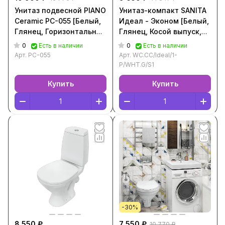
Унитаз подвесной PIANO
Унитаз-компакт SANITA
Ceramic PC-055 [Белый,
Идеал - Эконом [Белый,
Глянец, Горизонтальный
Глянец, Косой выпуск,
выпуск, PC-055]
WC.CC/Ideal/1-
0
0
Есть в наличии
Есть в наличии
P/WHT.G/S1]
Арт.
PC-055
Арт.
WC.CC/Ideal/1-
P/WHT.G/S1
Купить
Купить
-30%
8 550 ₽
7 550 ₽
10 770 ₽