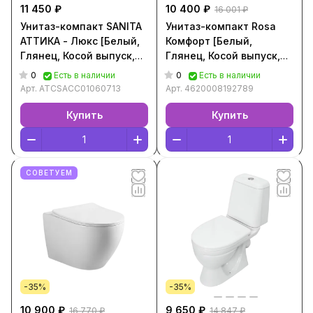
11 450 ₽
10 400 ₽
16 001 ₽
Унитаз-компакт SANITA
Унитаз-компакт Rosa
АТТИКА - Люкс [Белый,
Комфорт [Белый,
Глянец, Косой выпуск,
Глянец, Косой выпуск,
ATCSACC01060713]
4620008192789]
0
0
Есть в наличии
Есть в наличии
Арт.
ATCSACC01060713
Арт.
4620008192789
Купить
Купить
СОВЕТУЕМ
-35%
-35%
10 900 ₽
9 650 ₽
16 770 ₽
14 847 ₽