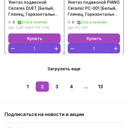
Унитаз подвесной
Унитаз подвесной PIANO
Cezares DUET [Белый,
Ceramic PC-001 [Белый,
Глянец, Горизонтальный
Глянец, Горизонтальный
выпуск, CZR-2462-TH-
выпуск, PC-001]
0
0
Есть в наличии
Есть в наличии
TOR]
Арт.
CZR-2462-TH-TOR
Арт.
PC-001
Купить
Купить
Загрузить еще
1
2
3
4
...
13
Подписаться
на новости и акции