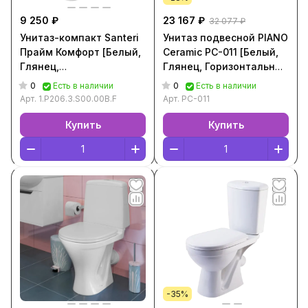
9 250 ₽
23 167 ₽
32 077 ₽
Унитаз-компакт Santeri
Унитаз подвесной PIANO
Прайм Комфорт [Белый,
Ceramic РС-011 [Белый,
Глянец,
Глянец, Горизонтальный
1.P206.3.S00.00B.F]
выпуск, РС-011]
0
0
Есть в наличии
Есть в наличии
Арт.
1.P206.3.S00.00B.F
Арт.
РС-011
Купить
Купить
-35%